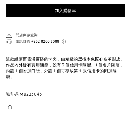
加入購物車
門店庫存查詢
電話訂購
+852 8200 3088
這款纖薄而靈活百搭的卡夾，由精緻的黑檀木色匠心皮革製成。
作品內外皆有實用細節，設有 3 個信用卡隔層、1 個名片隔層，
內設 1 個附加口袋，外設 1 個可存放第 4 張信用卡的附加隔
層。
識別碼
MB223043