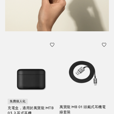
免費個人化
萬寶龍 MB 01 頭戴式耳機電
充電盒，適用於萬寶龍 MTB
線套裝
03 入耳式耳機