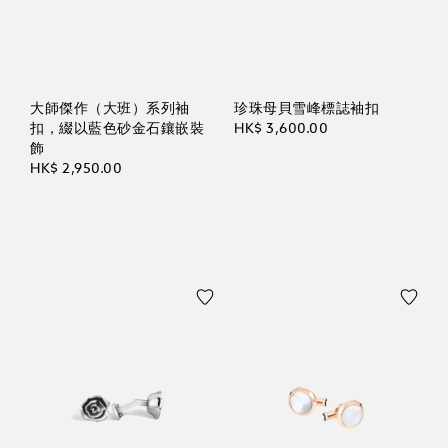
大師傑作（大班）系列袖
珍珠母貝雪峰標誌袖扣
扣，綴以藍色砂金石鑲嵌裝
HK$ 3,600.00
飾
HK$ 2,950.00