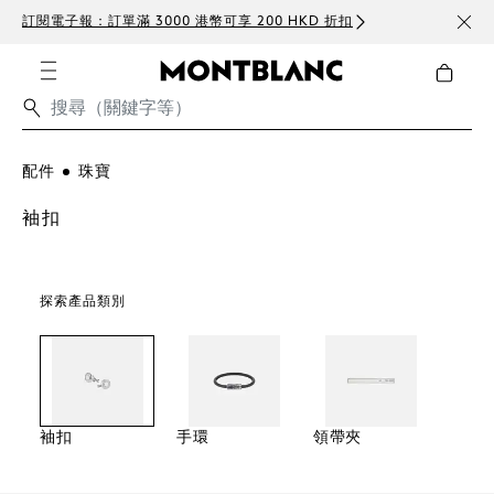
訂閱電子報：訂單滿 3000 港幣可享 200 HKD 折扣
免費
配件
珠寶
袖扣
探索產品類別
袖扣
手環
領帶夾