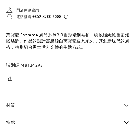
門店庫存查詢
電話訂購
+852 8200 3088
萬寶龍 Extreme 風尚系列2.0圓形精鋼袖扣，綴以碳纖維圖案鑲
嵌裝飾。作品的設計靈感源自萬寶龍皮具系列，其創新現代的風
格，特別切合男士活力充沛的生活方式。
識別碼
MB124295
材質
特點