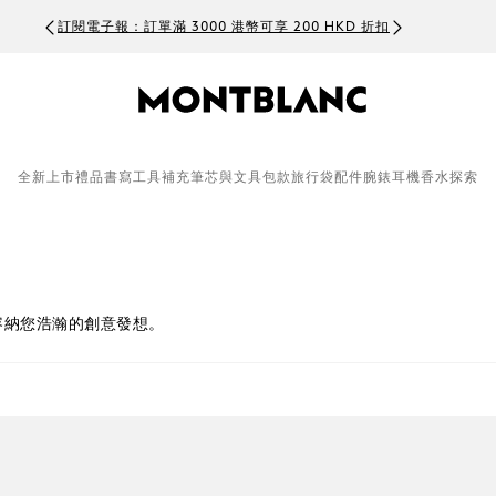
訂閱電子報：訂單滿 3000 港幣可享 200 HKD 折扣
全新上市
禮品
書寫工具
補充筆芯與文具
包款
旅行袋
配件
腕錶
耳機
香水
探索
容納您浩瀚的創意發想。