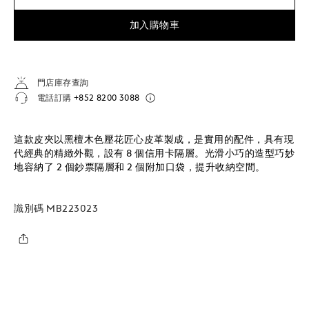
加入購物車
門店庫存查詢
電話訂購
+852 8200 3088
這款皮夾以黑檀木色壓花匠心皮革製成，是實用的配件，具有現
代經典的精緻外觀，設有 8 個信用卡隔層。光滑小巧的造型巧妙
地容納了 2 個鈔票隔層和 2 個附加口袋，提升收納空間。
識別碼
MB223023