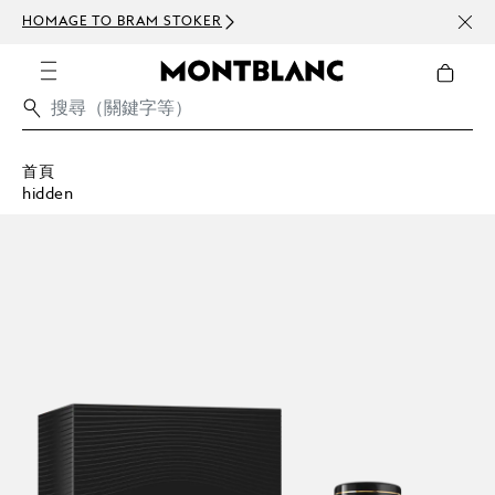
HOMAGE TO BRAM STOKER
訂閱電
首頁
hidden