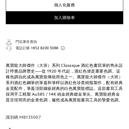
個人化服務
加入購物車
門店庫存查詢
電話訂購
+852 8200 3088
萬寶龍大師傑作（大班）系列 Classique 酒紅色書寫筆的雋永設
計呼應品牌歷史——從 1920 年代起，酒紅色便是重要色調。這
種色調自此成為萬寶龍傳統用色之一。萬寶龍大師傑作（大班）
系列酒紅色鋼筆的筆蓋和筆桿以酒紅色珍貴樹脂製作，配有經典
金質配件，筆蓋頂部鑲嵌經典的白色萬寶龍標誌。這款書寫工具
採用手工精製 Au585 / 14K 純金經典鍍金筆尖。萬寶龍經典金
質呈現明亮的金黃色調，儼然成為萬寶龍書寫工具的摯愛色調。
識別碼
MB133007