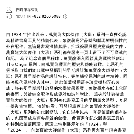
門店庫存查詢
電話訂購
+852 8200 3088
自 1924 年推出以來，萬寶龍大師傑作（大班）系列一直獲公認
為精緻書寫工具的精髓代表，象徵著高雅品味和體現鮮明個性的
外在配件。無論是書寫深情絮語，抑或簽署具歷史意義的文件，
萬寶龍大師傑作（大班）系列都在歷史一頁上留下了不可磨滅的
印記。 為了紀念這個里程碑，萬寶龍深入回顧其典藏館並創出
The Origin 系列，向萬寶龍豐富的歷史和傳統致敬。此系列的
靈感取自我們於典藏中發掘到的早期設計和萬寶龍大師傑作（大
班）系列最早期作品的設計特色，完美捕捉系列的誕生精神，同
時將現代風格注入其中。 這款筆蓋採用藍色珍貴樹脂匠心製
成，飾有受早期設計啟發的水墨效果圖案，象徵墨水在紙上化開
的畫面，與鍍鉑金配件形成優雅如詩的對比。 筆夾設計致敬萬
寶龍大師傑作（大班）系列初代書寫工具的早期筆夾造型，喚起
一份復古情懷。 湊近細看，可發現筆蓋上的萬寶龍大師傑作
（大班）系列的初代版標誌，它自誕生以來一直是筆蓋的獨有裝
飾，也因而成為頂尖品質的象徵。 此百週年紀念版書寫工具飾
有特別款筆蓋圓環，圓環上特別展示年份「1924」與
「2024」。 向萬寶龍大師傑作（大班）系列再創百年頂尖書寫