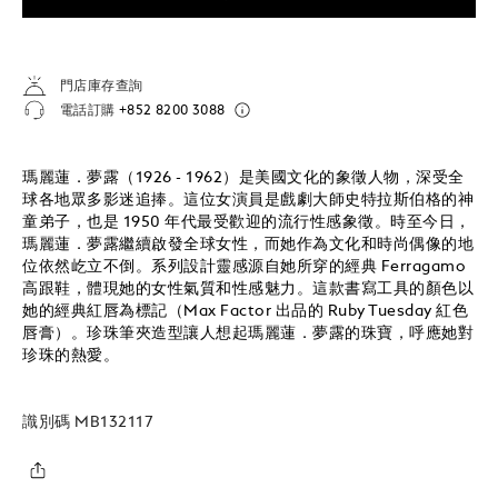
門店庫存查詢
電話訂購
+852 8200 3088
瑪麗蓮．夢露（1926 - 1962）是美國文化的象徵人物，深受全
球各地眾多影迷追捧。這位女演員是戲劇大師史特拉斯伯格的神
童弟子，也是 1950 年代最受歡迎的流行性感象徵。時至今日，
瑪麗蓮．夢露繼續啟發全球女性，而她作為文化和時尚偶像的地
位依然屹立不倒。系列設計靈感源自她所穿的經典 Ferragamo
高跟鞋，體現她的女性氣質和性感魅力。這款書寫工具的顏色以
她的經典紅唇為標記（Max Factor 出品的 Ruby Tuesday 紅色
唇膏）。珍珠筆夾造型讓人想起瑪麗蓮．夢露的珠寶，呼應她對
珍珠的熱愛。
識別碼
MB132117