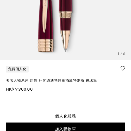
1 / 6
免費個人化
著名人物系列 約翰·F·甘迺迪勃艮第酒紅特別版 鋼珠筆
HK$ 9,900.00
個人化服務
加入購物車