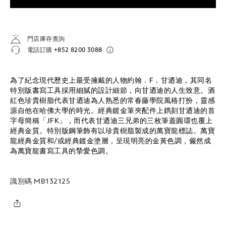
門店庫存查詢
電話訂購
+852 8200 3088
為了紀念現代歷史上最受擁戴的人物約翰．F．甘迺迪，其同名
特別版書寫工具採用細膩的設計細節，向甘迺迪的人生致意。酒
紅色珍貴樹脂代表甘迺迪為人熟悉的常春藤學院風格打扮，靈感
源自他在哈佛大學的時光。經典鍍金筆夾配件上鐫刻甘迺迪的首
字母簡稱「JFK」，而代表甘迺迪三兄弟的三枚筆蓋圓環也覆上
經典金質。特別版鋼筆飾有以珍貴樹脂製成的萬寶龍標誌。萬寶
龍經典金質和/或經典鍍金塗層，呈現明亮的金黃色調，儼然成
為萬寶龍書寫工具的摯愛色調。
識別碼
MB132125