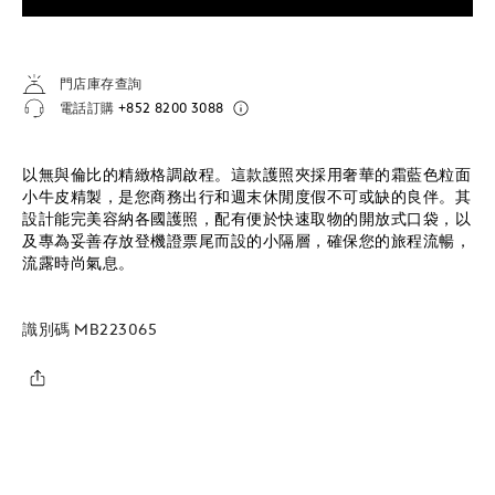
門店庫存查詢
電話訂購
+852 8200 3088
以無與倫比的精緻格調啟程。這款護照夾採用奢華的霜藍色粒面
小牛皮精製，是您商務出行和週末休閒度假不可或缺的良伴。其
設計能完美容納各國護照，配有便於快速取物的開放式口袋，以
及專為妥善存放登機證票尾而設的小隔層，確保您的旅程流暢，
流露時尚氣息。
識別碼
MB223065