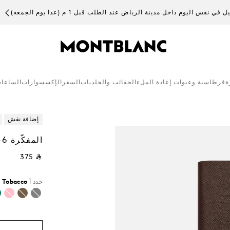
 في نفس اليوم داخل مدينة الرياض عند الطلب قبل 1 م (عدا يوم الجمعه)
ة
قرطاسية وعبوات إعادة الملء
الحقائب والجلديات
السفر
الإكسسوارات
الساعا
إضافة نقش
المفكّرة ‎#146، صغيرة الحجم، لون تبغي، مخطّطة
⃁ 375
حدد أ
Tobacco
:
محدد