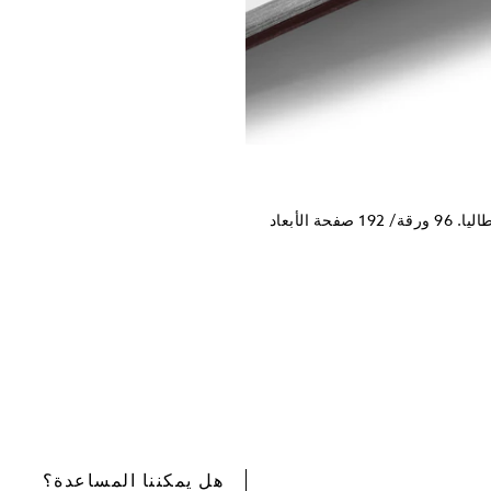
المفكّرة ‎#146 من مون بلان، لون تبغيّ، مخططة. مصنوعة في إيطاليا. 96 ورقة/ 192 صفحة الأبعاد
هل يمكننا المساعدة؟