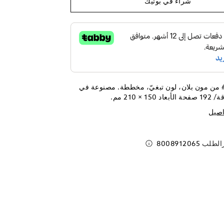
شراء في بوتيك
المفكّرة ‎#146 من مون بلان، لون تبغيّ، مخططة. مصنوعة في
اصيل
رالطلب
8008912065