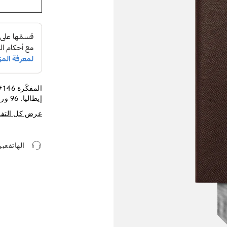
إيطاليا. 96 ورقة/ 192 صفحة الأبعاد 150 × 210 مم.
عرض كل التف
الهاتفعب