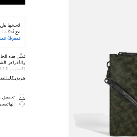
تُمثِّل هذه الح
والأغراض الش
إك
تتألف من ثلاثة
عرض كل التف
والبندقي والم
أنيقة باللون ا
عصرية يتم تعل
تحققق من
حرف D 
الهاتفعب
منفصل.