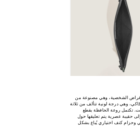
ة والأغراض الشخصية، وهي مصنوعة من
يّزة لدينا بلون مالتي كاكي، وهي درجة لونية تتألف من ثلاثة
اكيت. تكتمل روعة الحافظة بقطع
 إلى حقيبة عصرية يتم تعليقها حول
 حرف D على الجانب الخلفي وحزام كتف اختياري يُباع بشكل