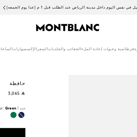
 في نفس اليوم داخل مدينة الرياض عند الطلب قبل 1 م (عدا يوم الجمعه)
ة
قرطاسية وعبوات إعادة الملء
الحقائب والجلديات
السفر
الإكسسوارات
الساعا
حافظة
⃁ 3,065
حدد أ
Green
ur:
محدد