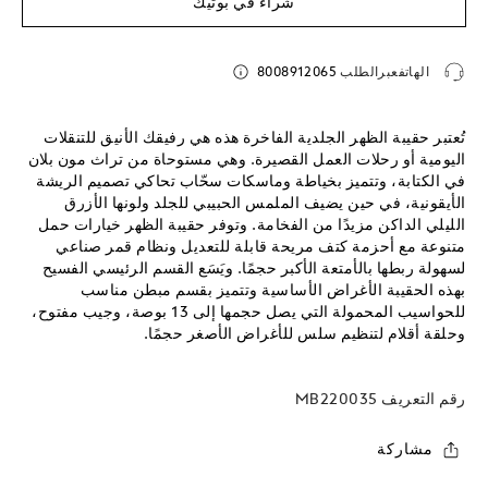
شراء في بوتيك
الهاتفعبرالطلب
8008912065
تُعتبر حقيبة الظهر الجلدية الفاخرة هذه هي رفيقك الأنيق للتنقلات
اليومية أو رحلات العمل القصيرة. وهي مستوحاة من تراث مون بلان
في الكتابة، وتتميز بخياطة وماسكات سحّاب تحاكي تصميم الريشة
الأيقونية، في حين يضيف الملمس الحبيبي للجلد ولونها الأزرق
الليلي الداكن مزيدًا من الفخامة. وتوفر حقيبة الظهر خيارات حمل
متنوعة مع أحزمة كتف مريحة قابلة للتعديل ونظام قمر صناعي
لسهولة ربطها بالأمتعة الأكبر حجمًا. ويَسَع القسم الرئيسي الفسيح
بهذه الحقيبة الأغراض الأساسية وتتميز بقسم مبطن مناسب
للحواسيب المحمولة التي يصل حجمها إلى 13 بوصة، وجيب مفتوح،
وحلقة أقلام لتنظيم سلس للأغراض الأصغر حجمًا.
رقم التعريف
MB220035
مشاركة