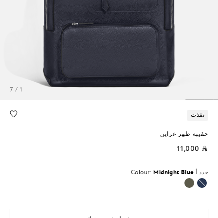
1 / 7
نفذت
حقيبة ظهر غراين
⃁ 11,000
حدد أ
Midnight Blue
Colour:
محدد