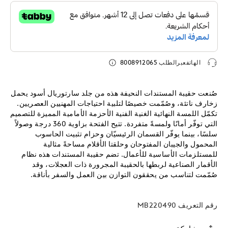
الهاتفعبرالطلب
8008912065
صُنعت حقيبة المستندات النحيفة هذه من جلد سارتوريال أسود يحمل
زخارف ناتئة، وصُمّمت خصيصًا لتلبية احتياجات المهنيين العصريين.
تكمّل اللمسة النهائية الغنية الفنية الأحزمة الأمامية المميزة للتصميم
التي توفّر أمانًا ولمسةً متفردة. تتيح الفتحة بزاوية 360 درجة وصولاً
سلسًا، بينما يوفّر القسمان الرئيسيّان وحزام تثبيت الحاسوب
المحمول والجيبان المفتوحان وحلقتا الأقلام مساحةً مثالية
للمستلزمات الأساسية للأعمال. تضم حقيبة المستندات هذه نظام
الأقمار الصناعية لربطها بالحقيبة المجرورة ذات العجلات، وقد
صُمّمت لتناسب من يحققون التوازن بين العمل والسفر بأناقة.
رقم التعريف
MB220490