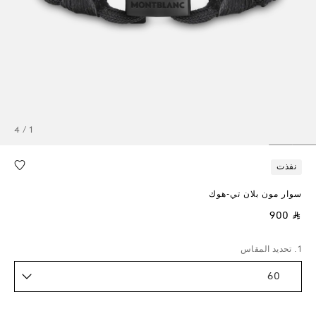
1 / 4
نفذت
سوار مون بلان تي-هوك
⃁ 900
1. تحديد المقاس
60