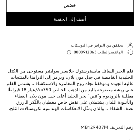
خصّص
أضف إلى الحقيبة
تحققق من التوافر في البوتيكات
الهاتفعبرالطلب
8008912065
قلم الحبر السائل مايسترشتوك جلاسير سوليتير مستوحى من الكتل
الجليدية الغامضة في جبل مون بلان، ويرمز إلى التزامنا بالمنتجات
عالية الجودة وموقفنا تجاه روح المغامرة والاستكشاف. يشتمل القلم
على ريشة مصنوعة باليد من الذهب الخالص Au750/عيار 18 قيراطًا
مطلية بالروديوم و"تنين" بحر الجليد أعلى جبل مون بلان. الغطاء
والأنبوبة اللذان يشتملان على نقش خاص مغطيان باللّكر الأزرق
نصف الشفاف، والذي يمثّل الانعكاسات الهندسية لكريستالات الثلج.
رقم التعريف
MB129407M