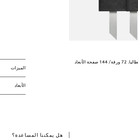
المفكّرة ‎#148 من مون بلان، لون أسود، مخططة. مصنوعة في إيطاليا. 72 ورقة/ 144 صفحة الأبعاد
الميزات
الأبعاد
هل يمكننا المساعدة؟