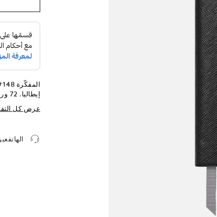
إيطاليا. 72 ورقة/ 144 صفحة الأبعاد 90 × 140 مم.
عرض كل التف
الهاتفعب