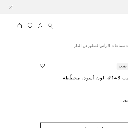
ت
سماعات الرأس
العطور
عن الدار
نفذت
، مخطّطة
Colo