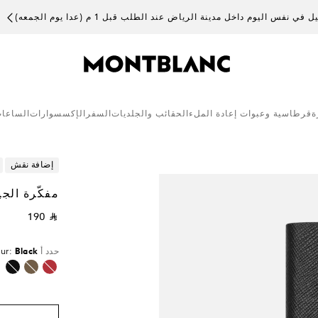
 في نفس اليوم داخل مدينة الرياض عند الطلب قبل 1 م (عدا يوم الجمعه)
ة
قرطاسية وعبوات إعادة الملء
الحقائب والجلديات
السفر
الإكسسوارات
الساعا
إضافة نقش
مفكّرة الجيب ‎#148، لون أسود
⃁ 190
حدد أ
Black
ur:
محدد