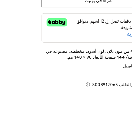
شراء في بوتيك
المفكّرة ‎#148 من مون بلان، لون أسود، مخططة. مصنوعة في
اصيل
رالطلب
8008912065