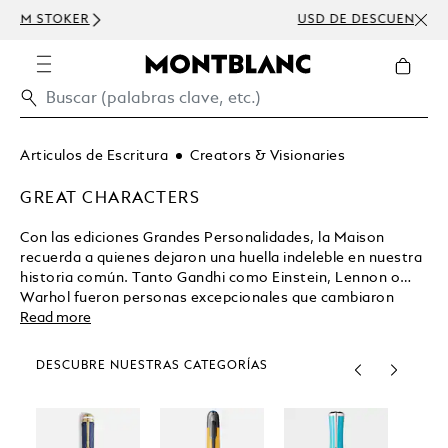
USD DE DESCUENTO CON TU PEDIDO SUPERIOR A
300 USD
Articulos de Escritura
Creators & Visionaries
GREAT CHARACTERS
Con las ediciones Grandes Personalidades, la Maison
recuerda a quienes dejaron una huella indeleble en nuestra
historia común. Tanto Gandhi como Einstein, Lennon o
Warhol fueron personas excepcionales que cambiaron
significativamente la forma en la que vemos el mundo.
Read more
Montblanc rinde homenaje a estas grandes personalidades
con artículos de escritura exclusivos de edición limitada
DESCUBRE NUESTRAS CATEGORÍAS
para ilustrar sus contribuciones únicas a la humanidad
mediante una artesanía exquisita.