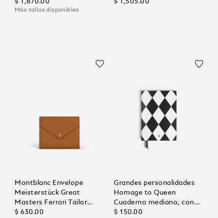
Especial
$ 1,870.00
Modena
$ 1,505.00
Más tallas disponibles
Montblanc Envelope
Grandes personalidades
Meisterstück Great
Homage to Queen
Masters Ferrari Tailor
Cuaderno mediano, con
Made Classica Funda para
$ 630.00
líneas
$ 150.00