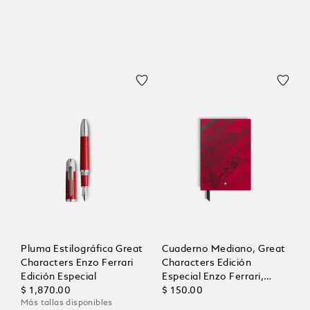
Cuaderno de Notas
Mediano
Pluma Estilográfica Great
Cuaderno Mediano, Great
Characters Enzo Ferrari
Characters Edición
Edición Especial
Especial Enzo Ferrari,
$ 1,870.00
Páginas con Líneas
$ 150.00
Más tallas disponibles