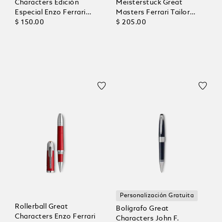
Characters Edición
Meisterstück Great
Especial Enzo Ferrari
Masters Ferrari Tailor
Giallo Modena, Páginas
$ 150.00
Made Classica, Páginas en
$ 205.00
con Líneas
Blanco
Personalización Gratuita
Rollerball Great
Bolígrafo Great
Characters Enzo Ferrari
Characters John F.