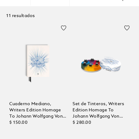
11 resultados
Cuaderno Mediano,
Set de Tinteros, Writers
Writers Edition Homage
Edition Homage To
To Johann Wolfgang Von
Johann Wolfgang Von
Goethe, Páginas con
$ 150.00
Goethe, 6x30 ml
$ 280.00
Líneas