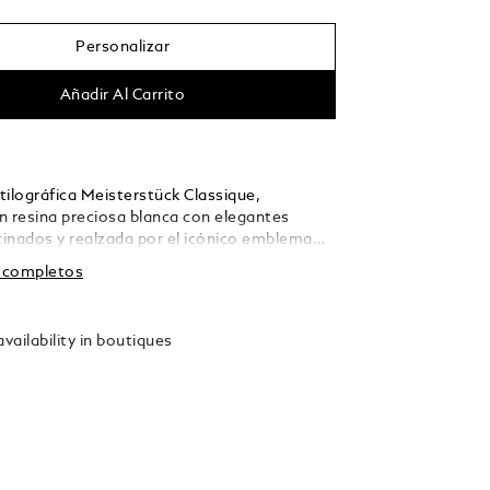
Personalizar
Añadir Al Carrito
tilográfica Meisterstück Classique,
n resina preciosa blanca con elegantes
atinados y realzada por el icónico emblema
blanc incrustado en la parte superior del
s completos
e convierte en un icono exclusivo del diseño.
tilográfica presenta un plumín de oro 585
aborado meticulosamente a mano.
vailability in boutiques