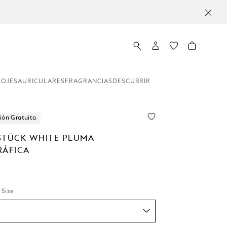
LOJES
AURICULARES
FRAGRANCIAS
DESCUBRIR
ión Gratuita
STÜCK WHITE PLUMA
RÁFICA
 Size