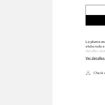
La pluma es
elaborada e
detalles pl
blanco Mont
Ver detalle
capuchón, s
La pluma es
rodiado el
Check a