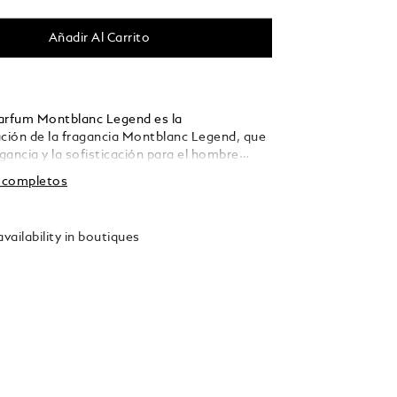
Añadir Al Carrito
arfum Montblanc Legend es la
ación de la fragancia Montblanc Legend, que
egancia y la sofisticación para el hombre
s completos
vailability in boutiques