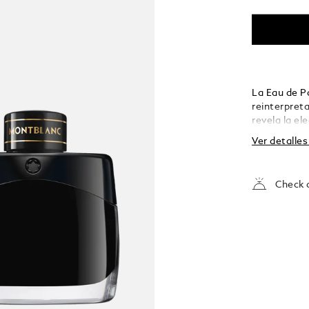
La Eau de P
reinterpret
revela la el
activo.
Ver detalle
Check a