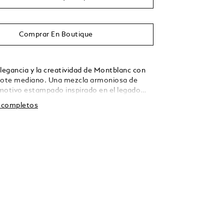
Comprar En Boutique
elegancia y la creatividad de Montblanc con
tote mediano. Una mezcla armoniosa de
motivo estampado inspirado en el legado
rma visual única que complementa la suave
s completos
bolso. Realzado por unas distintivas asas de
a de plumín en color ébano oscuro, el
idadosamente diseñado ofrece 1 bolsillo con
2 bolsillos abiertos y anillas específicas para
 escritura, por lo que garantiza una
 fácil. Equipado con un sistema satélite
 a maletas, este bolso tote está diseñado
 buscan el equilibrio entre funcionalidad y