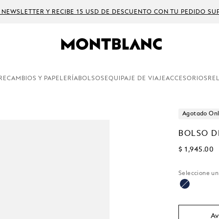
 NEWSLETTER Y RECIBE 15 USD DE DESCUENTO CON TU PEDIDO SUP
RECAMBIOS Y PAPELERÍA
BOLSOS
EQUIPAJE DE VIAJE
ACCESORIOS
RE
Agotado Onl
BOLSO D
$ 1,945.00
Seleccione u
selecciona
Av