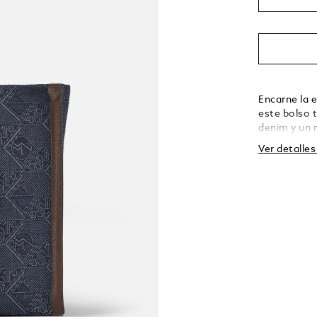
Encarne la 
este bolso 
denim y un 
crea una fi
Ver detalle
silueta del 
piel en form
interior cu
cremallera, 
artículos de
organización
para fijarlo
para quienes
estilo.