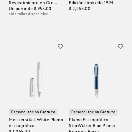
Revestimiento en Oro
Edición Limitada 1994
Rosa
Un partir de
$ 955.00
$ 2,255.00
Más tallas disponibles
Personalización Gratuita
Personalización Gratuita
Meisterstück White Pluma
Pluma Estilográfica
estilográfica
StarWalker Blue Planet
$ 1,065.00
Precious Resin