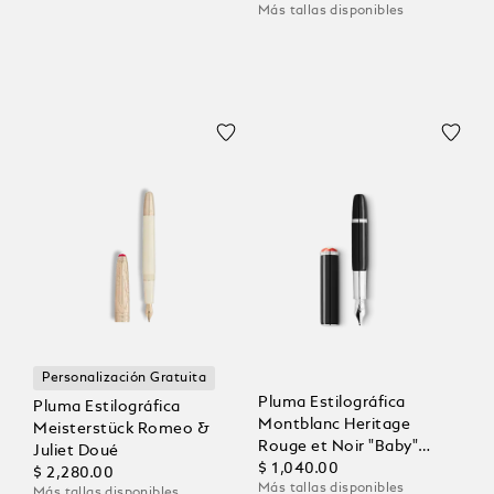
Más tallas disponibles
Marfil
Personalización Gratuita
Pluma Estilográfica
Pluma Estilográfica
Montblanc Heritage
Meisterstück Romeo &
Rouge et Noir "Baby"
Juliet Doué
Edición Especial Negra
$ 1,040.00
$ 2,280.00
Más tallas disponibles
Más tallas disponibles