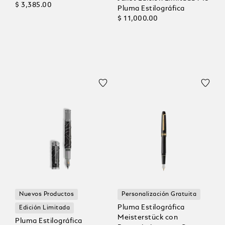
Edición Limitada 1969
$ 3,385.00
Pluma Estilográfica
$ 11,000.00
Nuevos Productos
Personalización Gratuita
Pluma Estilográfica
Edición Limitada
Meisterstück con
Pluma Estilográfica