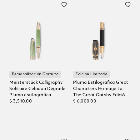
Personalización Gratuita
Edición Limitada
Meisterstück Calligraphy
Pluma Estilográfica Great
Solitaire Celadon Dégradé
Characters Homage to
Pluma estilográfica
The Great Gatsby Edición
$ 3,510.00
Limitada 1925
$ 6,000.00