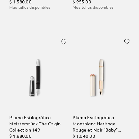
$ 1,380.00
$ 955.00
Más tallas disponibles
Más tallas disponibles
Pluma Estilográfica
Pluma Estilográfica
Meisterstück The Origin
Montblanc Heritage
Collection 149
Rouge et Noir "Baby"
$ 1,880.00
Edición Especial Color
$ 1,040.00