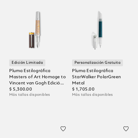
Edición Limitada
Personalización Gratuita
Pluma Estilográfica
Pluma Estilográfica
Masters of Art Homage to
StarWalker PolarGreen
Vincent van Gogh Edición
Metal
Limitada 4810
$ 5,300.00
$ 1,705.00
Más tallas disponibles
Más tallas disponibles