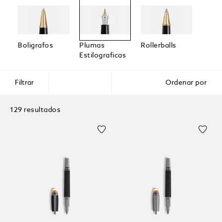
Boligrafos
Plumas
Rollerballs
Rotul
Estilograficas
Finos
Filtrar
Ordenar por
129 resultados