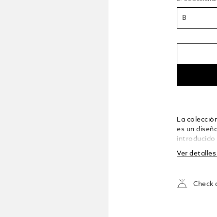
B
La colecció
es un diseño
introducido
convertido e
Ver detalle
calidad. El
preciosa re
Montblanc i
Check a
La pluma es
artesanal d