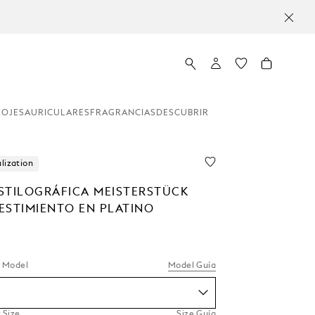
LOJES
AURICULARES
FRAGRANCIAS
DESCUBRIR
lization
STILOGRÁFICA MEISTERSTÜCK
ESTIMIENTO EN PLATINO
r Model
Model Guía
 Size
Size Guía