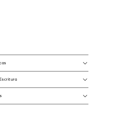
icas
Escritura
s