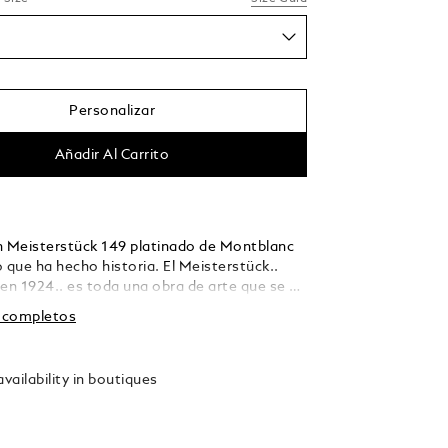
Personalizar
Añadir Al Carrito
n Meisterstück 149 platinado de Montblanc
 que ha hecho historia. El Meisterstück..
 en 1924.. es toda una obra de arte que se ha
n el símbolo de la escritura de lujo de alta
s completos
 capuchón y el depósito están elaborados con
sina negra y el icónico emblema blanco
ncrustado en la parte superior del capuchón.
vailability in boutiques
tilográfica está adornada con un plumín
e oro 750 de 18 K rodiado.