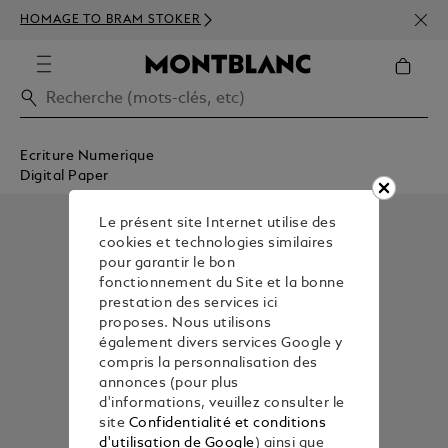
INSC
HOMAGE TO BRAM STOKER
DÈS 
Ecriture Numerique
Digital Paper
Le présent site Internet utilise des
cookies et technologies similaires
pour garantir le bon
fonctionnement du Site et la bonne
prestation des services ici
proposes. Nous utilisons
également divers services Google y
compris la personnalisation des
annonces (pour plus
d'informations, veuillez consulter le
site
Confidentialité et conditions
d'utilisation de Google
) ainsi que