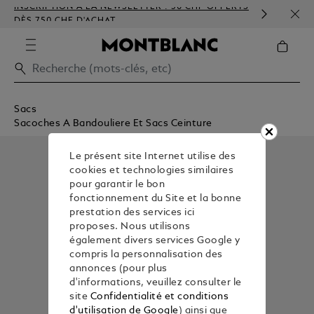
INSCRIPTION À LA NEWSLETTER : 50 CHF OFFERTS
PERS
DÈS 750 CHF D'ACHAT
GAU
Sacs
Sacoches A Bandouliere Et Sacs Ceinture
Le présent site Internet utilise des
cookies et technologies similaires
pour garantir le bon
fonctionnement du Site et la bonne
prestation des services ici
proposes. Nous utilisons
également divers services Google y
compris la personnalisation des
annonces (pour plus
d'informations, veuillez consulter le
site
Confidentialité et conditions
d'utilisation de Google
) ainsi que