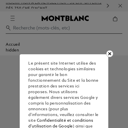
INSCRIPTION À LA NEWSLETTER : 50 CHF OFFERTS
PERS
DÈS 750 CHF D'ACHAT
GAU
Accueil
hidden
Le présent site Internet utilise des
cookies et technologies similaires
pour garantir le bon
fonctionnement du Site et la bonne
prestation des services ici
proposes. Nous utilisons
également divers services Google y
compris la personnalisation des
annonces (pour plus
d'informations, veuillez consulter le
site
Confidentialité et conditions
d'utilisation de Google
) ainsi que