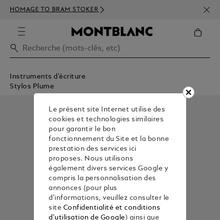
INSC
HOMAGE TO BRAM STOKER
DÈS 
Instruments d'écriture
Stylos Plume
Le présent site Internet utilise des
cookies et technologies similaires
pour garantir le bon
fonctionnement du Site et la bonne
prestation des services ici
proposes. Nous utilisons
également divers services Google y
compris la personnalisation des
annonces (pour plus
d'informations, veuillez consulter le
site
Confidentialité et conditions
d'utilisation de Google
) ainsi que