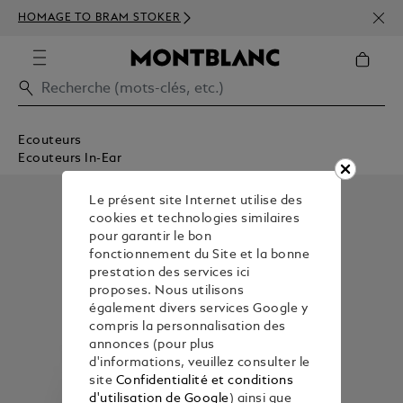
INSC
HOMAGE TO BRAM STOKER
350€
Ecouteurs
Ecouteurs In-Ear
Le présent site Internet utilise des
cookies et technologies similaires
pour garantir le bon
fonctionnement du Site et la bonne
prestation des services ici
proposes. Nous utilisons
également divers services Google y
compris la personnalisation des
annonces (pour plus
d'informations, veuillez consulter le
site
Confidentialité et conditions
d'utilisation de Google
) ainsi que