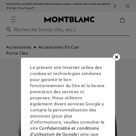
INSCRIPTION À LA NEWSLETTER : 20€ OFFERTS DÈS
PERS
350€ D'ACHAT
GAU
Accessoires
Accessoires En Cuir
Porte Cles
Le présent site Internet utilise des
cookies et technologies similaires
pour garantir le bon
fonctionnement du Site et la bonne
prestation des services ici
proposes. Nous utilisons
également divers services Google y
compris la personnalisation des
annonces (pour plus
d'informations, veuillez consulter le
site
Confidentialité et conditions
d'utilisation de Google
) ainsi que