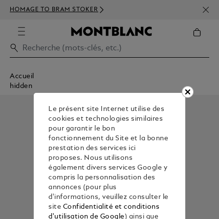
INSC
HOMAGE TO BRAM STOKER
350€
Accueil
hidden
Le présent site Internet utilise des
cookies et technologies similaires
pour garantir le bon
fonctionnement du Site et la bonne
prestation des services ici
proposes. Nous utilisons
également divers services Google y
compris la personnalisation des
annonces (pour plus
d'informations, veuillez consulter le
site
Confidentialité et conditions
d'utilisation de Google
) ainsi que