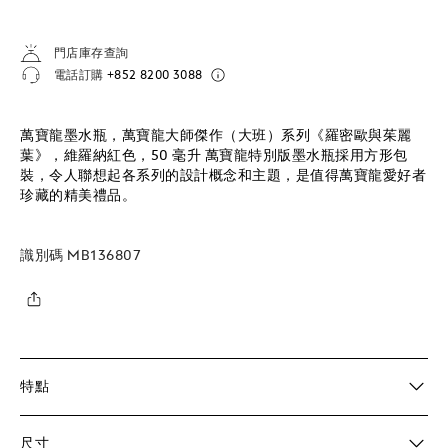
門店庫存查詢
電話訂購
+852 8200 3088
萬寶龍墨水瓶，萬寶龍大師傑作（大班）系列《羅密歐與茱麗
葉》，維羅納紅色，50 毫升 萬寶龍特別版墨水瓶採用方形包
裝，令人聯想起各系列的設計概念和主題，是值得萬寶龍愛好者
珍藏的精美禮品。
識別碼
MB136807
特點
尺寸