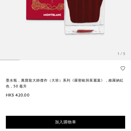
1 / 5
墨水瓶，萬寶龍大師傑作（大班）系列《羅密歐與茱麗葉》，維羅納紅
色，50 毫升
HK$ 420.00
加入購物車