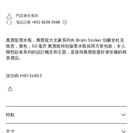
門店庫存查詢
電話訂購
+852 8200 3088
萬寶龍墨水瓶，萬寶龍大文豪系列向 Bram Stoker 伯蘭史杜克
致意，紫色，50 毫升 萬寶龍特別版墨水瓶採用方形包裝，令人
聯想起各系列的設計概念和主題，是值得萬寶龍愛好者珍藏的精
美禮品。
識別碼
MB136803
特點
尺寸