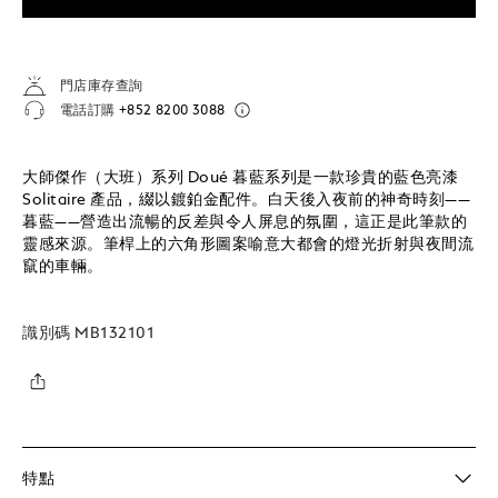
門店庫存查詢
電話訂購
+852 8200 3088
大師傑作（大班）系列 Doué 暮藍系列是一款珍貴的藍色亮漆
Solitaire 產品，綴以鍍鉑金配件。白天後入夜前的神奇時刻——
暮藍——營造出流暢的反差與令人屏息的氛圍，這正是此筆款的
靈感來源。筆桿上的六角形圖案喻意大都會的燈光折射與夜間流
竄的車輛。
識別碼
MB132101
特點