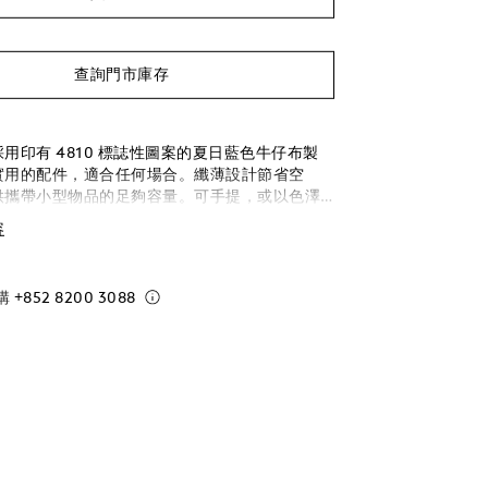
查詢門市庫存
用印有 4810 標誌性圖案的夏日藍色牛仔布製
實用的配件，適合任何場合。纖薄設計節省空
供攜帶小型物品的足夠容量。可手提，或以色澤
可拆式黑檀木色粒面皮革手挽掛腕。
容
購
+852 8200 3088