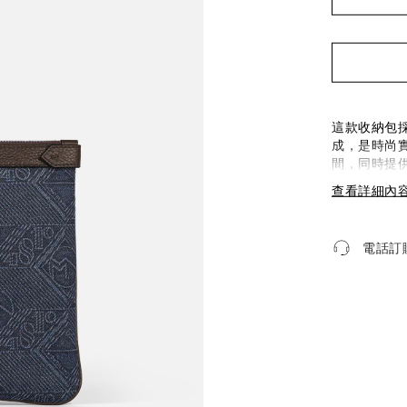
這款收納包採
成，是時尚
間，同時提
對比鮮明的
查看詳細內
電話訂