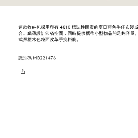
這款收納包採用印有 4810 標誌性圖案的夏日藍色牛仔布
合。纖薄設計節省空間，同時提供攜帶小型物品的足夠容量
式黑檀木色粒面皮革手挽掛腕。
識別碼
MB221476