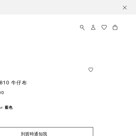
810 牛仔布
00
ur:
藍色
到貨時通知我