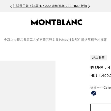
訂閱電子報：訂單滿 3000 港幣可享 200 HKD 折扣
全新上市
禮品
書寫工具
補充筆芯與文具
包款
旅行袋
配件
腕錶
耳機
香水
探索
網上售罄
收納包，4
HK$ 4,400.
选择一个
Colo
已選擇