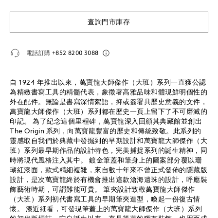
查詢門市庫存
電話訂購
+852 8200 3088
自 1924 年推出以來，萬寶龍大師傑作（大班）系列一直獲公認
為精緻書寫工具的精髓代表，象徵著高雅品味和體現鮮明個性的
外在配件。無論是書寫深情絮語，抑或簽署具歷史意義的文件，
萬寶龍大師傑作（大班）系列都在歷史一頁上留下了不可磨滅的
印記。 為了紀念這個里程碑，萬寶龍深入回顧其典藏館並創出
The Origin 系列，向萬寶龍豐富的歷史和傳統致敬。此系列的
靈感取自我們於典藏中發掘到的早期設計和萬寶龍大師傑作（大
班）系列最早期作品的設計特色，完美捕捉系列的誕生精神，同
時將現代風格注入其中。 鍍金筆蓋和筆身上的圖案部分覆以珊
瑚紅漆面，款式精細複雜，來自數十年來不曾正式發佈的隱藏版
設計，是次萬寶龍終於有機會推出這款滄海遺珠的設計，呼應裝
飾藝術時期，可謂難能可貴。 筆夾設計致敬萬寶龍大師傑作
（大班）系列初代書寫工具的早期筆夾造型，喚起一份復古情
懷。 湊近細看，可發現筆蓋上的萬寶龍大師傑作（大班）系列