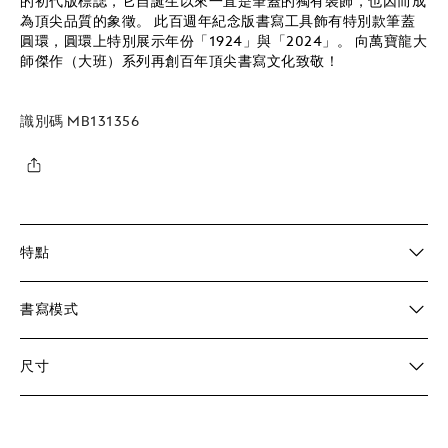
的初代版標誌，它自誕生以來一直是筆蓋的獨有裝飾，也因而成
為頂尖品質的象徵。 此百週年紀念版書寫工具飾有特別款筆蓋
圓環，圓環上特別展示年份「1924」與「2024」。 向萬寶龍大
師傑作（大班）系列再創百年頂尖書寫文化致敬！
識別碼
MB131356
特點
書寫模式
尺寸