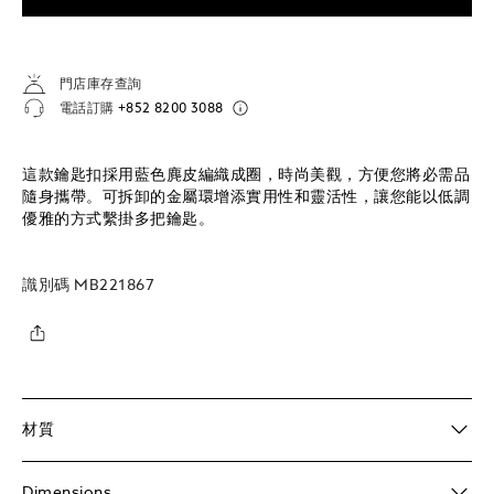
門店庫存查詢
電話訂購
+852 8200 3088
這款鑰匙扣採用藍色麂皮編織成圈，時尚美觀，方便您將必需品
隨身攜帶。可拆卸的金屬環增添實用性和靈活性，讓您能以低調
優雅的方式繫掛多把鑰匙。
識別碼
MB221867
材質
Dimensions