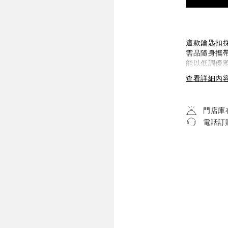
這款鑰匙扣
需品隨身攜
能以低調優
查看詳細內
門店庫
電話訂