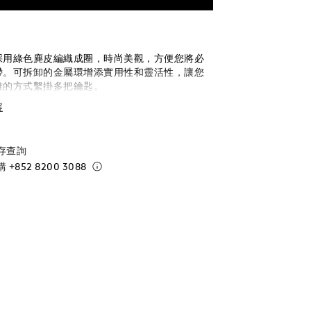
採用綠色麂皮編織成圈，時尚美觀，方便您將必
帶。可拆卸的金屬環增添實用性和靈活性，讓您
雅的方式繫掛多把鑰匙。
容
存查詢
購
+852 8200 3088