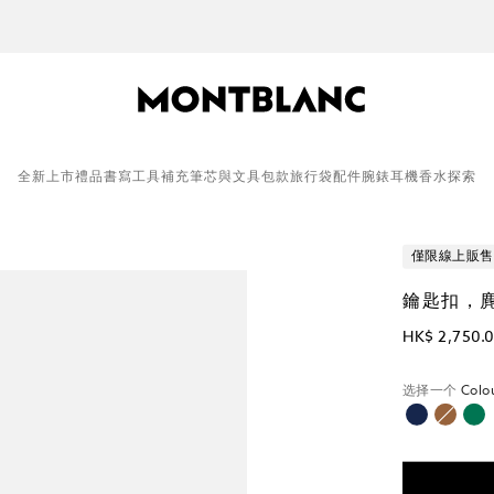
免費個人化服務（鐫刻及壓花）
全新上市
禮品
書寫工具
補充筆芯與文具
包款
旅行袋
配件
腕錶
耳機
香水
探索
僅限線上販售
鑰匙扣，
HK$ 2,750.
选择一个
Colo
已選