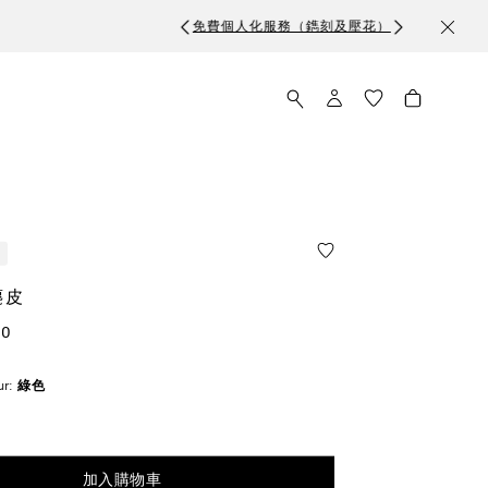
麂皮
00
ur:
綠色
擇
加入購物車