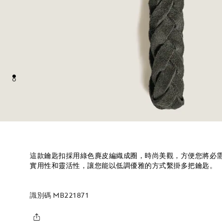
這款鑰匙扣採用綠色麂皮編織成圈，時尚美觀，方便您將必
實用性和靈活性，讓您能以低調優雅的方式繫掛多把鑰匙。
識別碼
MB221871