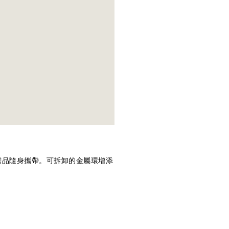
需品隨身攜帶。可拆卸的金屬環增添