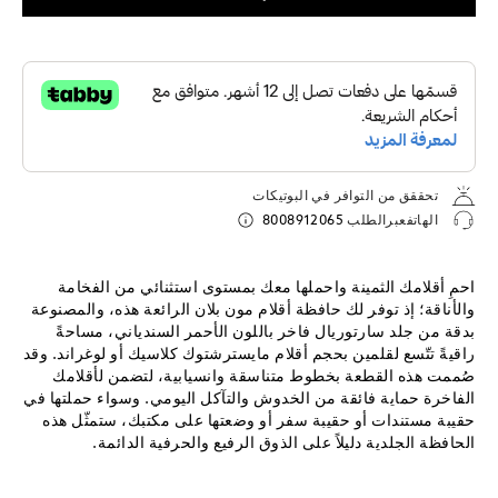
تحققق من التوافر في البوتيكات
الهاتفعبرالطلب
8008912065
احمِ أقلامك الثمينة واحملها معك بمستوى استثنائي من الفخامة
والأناقة؛ إذ توفر لك حافظة أقلام مون بلان الرائعة هذه، والمصنوعة
بدقة من جلد سارتوريال فاخر باللون الأحمر السندياني، مساحةً
راقيةً تتّسع لقلمين بحجم أقلام مايسترشتوك كلاسيك أو لوغراند. وقد
صُممت هذه القطعة بخطوط متناسقة وانسيابية، لتضمن لأقلامك
الفاخرة حماية فائقة من الخدوش والتآكل اليومي. وسواء حملتها في
حقيبة مستندات أو حقيبة سفر أو وضعتها على مكتبك، ستمثّل هذه
الحافظة الجلدية دليلاً على الذوق الرفيع والحرفية الدائمة.