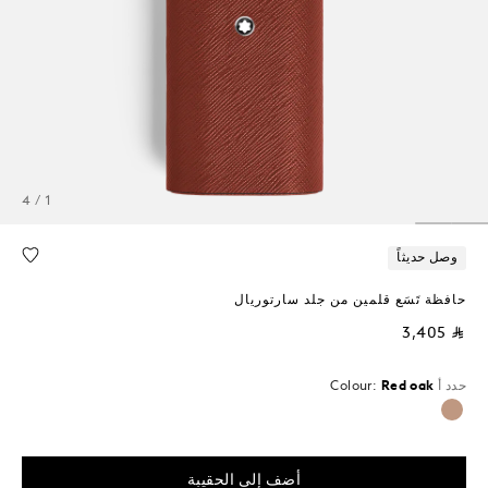
1 / 4
وصل حديثاً
حافظة تَسَع قلمين من جلد سارتوريال
⃁ 3,405
حدد أ
Red oak
Colour:
محدد
أضف إلى الحقيبة