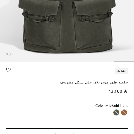
1 / 7
نفذت
حقيبة ظهر مون بلان على شكل مظروف
⃁ 13,100
حدد أ
khaki
Colour:
محدد