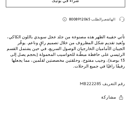
شراء في بوتيك
الهاتفعبرالطلب
8008912065
تأتي حقيبة الظهر هذه مصنوعة من جلد عجل سويدي باللون الكاكي،
وتُعيد تقديم شكل المظروف من خلال تصميم راقٍ وناعم. يوفّر
الجيبان الأماميان الخارجيان الوصول السريع، في حين يشتمل القسم
الرئيسي على حافظة مبطّنة للحواسيب المحمولة (بحجم يصل إلى
13 بوصة)، وجيب مفتوح، وحلقتين مخصصتين لقلَمين، مما يجعلها
رفيقًا راقيًا في جميع الرحلات.
رقم التعريف
MB222285
مشاركة