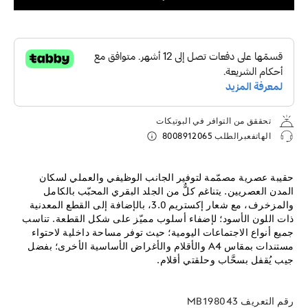
تحققق من التوافر في البوتيكات
الهاتفعبرالطلب
8008912065
حقيبة عصرية مصمّمة لتوفير الجانب الوظيفي والعملي لسكان
المدن العصريين. يتناغم كلٌّ من الجلد البقري المحبّب بالكامل
والمزخرف، مع شعار إكستريم 3.0، بالإضافة إلى القطع المعدنية
ذات اللون الأسود؛ لإضفاء أسلوب مميّز على شكل القطعة. تناسب
جميع أنواع الاجتماعات اليومية؛ حيث توفر مساحة داخلية لاحتواء
مستندات بمقاس A4 والأقلام والأغراض الأساسية الأخرى؛ بفضل
جيب يُقفل بسحَّاب وحلقتي أقلام.
رقم التعريف
MB198043