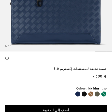
1 / 6
حقيبة نحيفة للمستندات إكستريم 3.0
⃁ 7,300
حدد أ
Ink blue
Colour:
محدد
أضف إلى الحقيبة