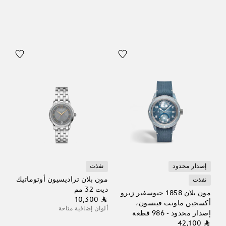
إصدار محدود
نفذت
مون بلان تراديسيون أوتوماتيك
نفذت
ديت 32 مم
مون بلان 1858 جيوسفير زيرو
⃁ 10,300
أكسجين ماونت فينسون،
ألوان إضافية متاحة
إصدار محدود - 986 قطعة
⃁ 42,100