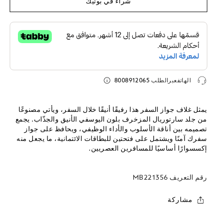
شراء في بوتيك
الهاتفعبرالطلب
8008912065
يمثل غلاف جواز السفر هذا رفيقًا أنيقًا خلال السفر، ويأتي مصنوعًا
من جلد سارتوريال المزخرف بلون اليوسفي الأنيق والجذّاب. يجمع
تصميمه بين أناقة الأسلوب والأداء الوظيفي، ويحافظ على جواز
سفرك آمنًا ويشتمل على فتحتين للبطاقات الائتمانية، ما يجعل منه
إكسسوارًا أساسيًا للمسافرين العصريين.
رقم التعريف
MB221356
مشاركة