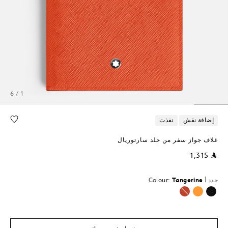
1 / 6
إضافة نقش
نفذت
غلاف جواز سفر من جلد سارتوريال
⃁ 1,315
حدد أ
Tangerine
Colour:
محدد