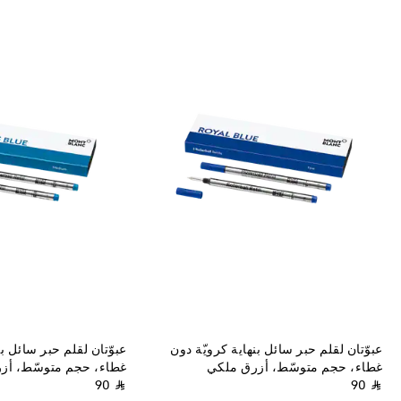
عبوّتان لقلم حبر سائل بنهاية كرويّة دون
عبوّتان لقلم حبر سائل بن
غطاء، حجم متوسّط، أزرق ملكي
غطاء، حجم متوسّط، أزر
⃁ 90
⃁ 90