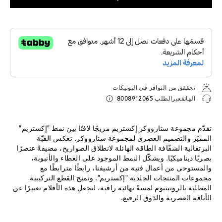
تحققق من التوافر في البوتيكات
الهاتفعبرالطلب
8008912065
تقدّم مجموعة ستارووكر إكستريم مزيجًا لافتًا بين نمط "إكستريم"
المميّز والتصميم العصري لمجموعة ستارووكر. تعكس القبّة
البرتقالية الشفّافة الطاقة الهائلة لانطلاق الصواريخ، مضيفةً عنصرًا
بصريًا ديناميكيًا. ويشكّل النمط الموجود على الغطاء والأنبوبة،
والمستوحى من أعمال فنية من أرشيفنا، رابطًا مترابطًا مع
مجموعات المنتجات الجلدية "إكستريم". وتمنح القطع التركيبية
المطلية بالروتينيوم لمسةً نهائية راقية، لتجعل هذه الأقلام تعبيرًا عن
الأناقة العصرية والذوق الرفيع.