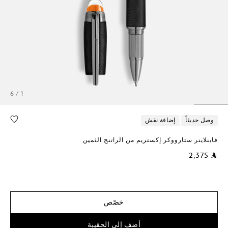
1 / 6
وصل حديثاً
إضافة نقش
فاينلاينر ستارووكر إكستريم من الراتنج الثمين
⃁ 2,375
خصّص
أضف إلى الحقيبة