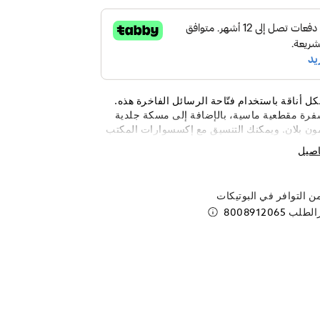
كل أناقة باستخدام فتّاحة الرسائل الفاخرة هذه.
رة مقطعية ماسية، بالإضافة إلى مسكة جلدية
ون بلان. ويمكنك التنسيق مع إكسسوارات المكتب
إضفاء لمسة راقية وأنيقة. صناعة إيطالية.
اصيل
 التوافر في البوتيكات
رالطلب
8008912065