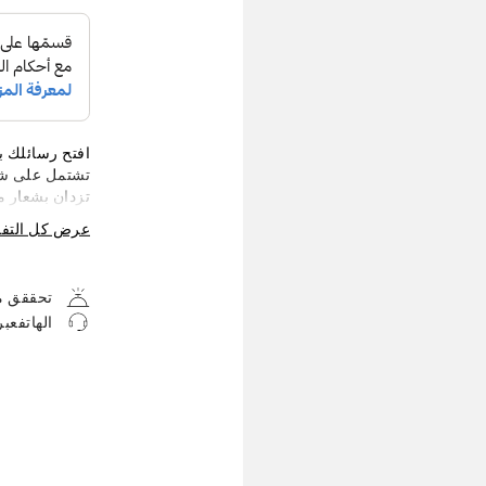
افتح رسائلك ب
تشتمل على شف
تزدان بشعار م
من مون بلان ل
عرض كل التف
المقاييس 190 × 20 مم.
تحققق من
الهاتفعب