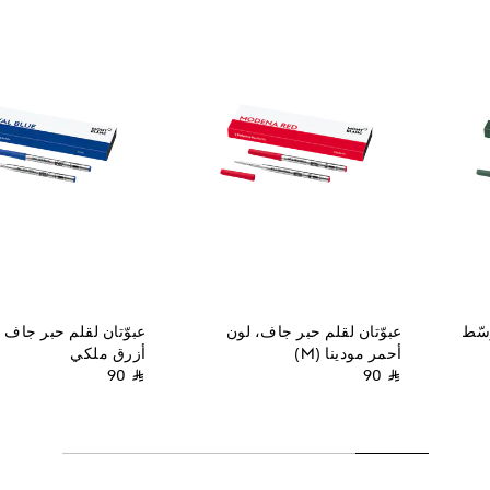
سّط
عبوّتان لقلم حبر جاف، لون
عبوّتان لقلم حبر جاف
أحمر مودينا (M)
أزرق ملكي
⃁ 90
⃁ 90