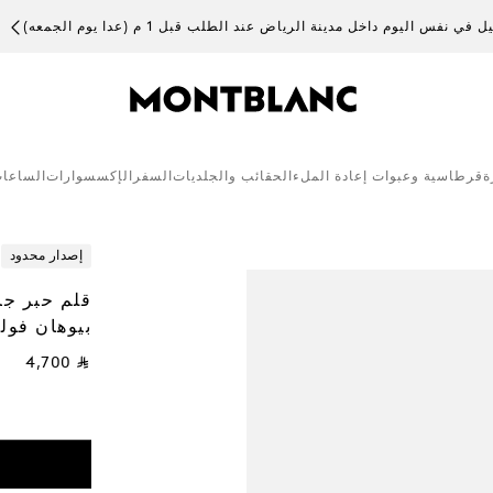
 في نفس اليوم داخل مدينة الرياض عند الطلب قبل 1 م (عدا يوم الجمعه)
ة
قرطاسية وعبوات إعادة الملء
الحقائب والجلديات
السفر
الإكسسوارات
الساعا
إصدار محدود
قلم حبر جا
بيوهان فول
⃁ 4,700