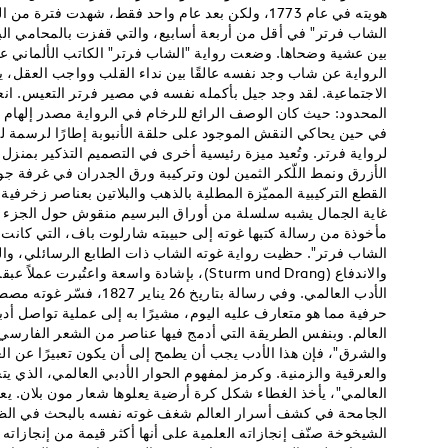
هويته في عام 1773، ولكن بعد عام واحد فقط، شهدت فترة
بين عشية وضحاها. وضعت رواية "الشاب فرتر" الكاتب الألماني عل
الرواية عن شاب وجد نفسه عالقًا بين نداء القلب وواجب العقل، يتأ
الاجتماعية. لقد وجد جيل بأكمله نفسه في مصير فرتر التعيس. انع
المحدود: حيث كان الوصف الرائع للرخام في الرواية مصدر إلهام لمظ
في حين يحاكي النقش الموجود على حلقة الأنبوبة إطارًا لرسمة ل
لرواية فرتر. وتُعيد ميزة رئيسية أخرى في التصميم التذكير بمنزل
الأزرق ونمط اللّكر الثمين لون وتركيبة ورق الجدران في غرفة جونو
القطع التركيبية المميّزة المطلية بالذهب والبلاتين بعناصر زخرف
غاية الجمال يشبه سلسلة من أوراق البرسيم منقوش حول الجزء ال
مأخوذة من رسالة كتبها غوته إلى حبيبته شارلوت باف، التي كانت 
الشاب فرتر". حظيت رواية غوته الشاب ذات الطابع الرسائلي، وال
والاندفاع (Sturm und Drang)، بإشادة واسعة واعت
الأدب العالمي. وفي رسالة بتاريخ 
حرفية مما هو متعارف عليه اليوم، مشيرًا به إلى عملية تواصل أ
العالم. وبنفس الطريقة التي أدمج فيها عناصر من الشعر الفارس
والشرق"، فإن هذا الأدب يجب أن يطمح إلى أن يكون تعبيرًا عن العا
والعرقية والزمنية. وكرمز لمفهوم الحوار الأدبي العالمي، الذي 
العالمي"، يأخذ الغطاء شكل كرة أرضية يعلوها شعار مون بلان.
الجامحة في كشف أسرار العالم شغف غوته نفسه بالبحث في الظو
الشيخوخة صنّف إنجازاته العلمية على أنها أكثر قيمة من إنجازاته 