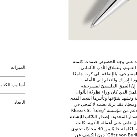
البصريات والت
آلاف العينات ا
قليلاً للغطاء،
بإنجازات غوته
ورقة الشجر في
المورفولوجيا، 
حوَّل هذه الف
النباتات". وقد
وخاصةً بالنسبة
كان غوته يستخ
كل معارفه وأف
احد على وجه الخصوص صمدت كلمته
الميزات
العلوم، وعملاق الأدب الألماني،
مسرحي، بالإضافة إلى كونه جامعًا
ود الإدراك والتعلم إلى الأمام.
أساليب الكتابة
 إنّ العمق الفلسفيّ لمسرحيته
يّ الذي كان وراء نظريّة الألوان
ة وتشهد بتنوّعها وتأثيرها البعيد المدى
الأبعاد
محبًا، فقد ترك بصمة لا تُمحى في
العالم من حوله ولا يزال حتى يومنا هذا مصدرًا للإلهام والرؤية. وبدعم من مؤسسة "Klassik Stiftung
إصدار المحدود، إصدار الكتّاب للإشادة
كل خاص على أعماله الأدبية. كانت
الكتابة بمثابة غذاء الروح لغوته. وتتألف أكبر طبعة لأعماله وكتاباته الكاملة حاليًا من 40 مجلدًا، تحتوي
على حوالي 3000 قصيدة وحدها. وقد نُشرت مسرحيته "Götz von Berlichingen" دون الكشف عن