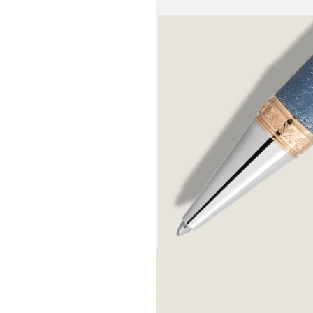
يضمه، تُكرّس م
بيوهان فولفغان
عام 3
المحموم كتابت
الشهرة بين عش
الألماني على 
وجد نفسه عالقً
العاطفة والتقا
المحدود: حيث 
لمظهر اللّكر ا
الموجود على ح
النسخ الأولية 
التذكير بمنزل
اللّكر الثمين
الكاتب. وتذكّرن