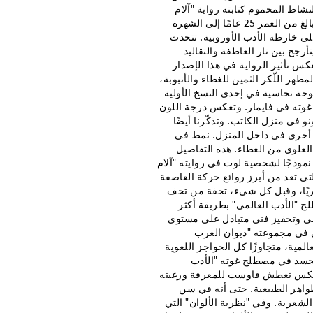
 من النشاط المحموم كتابته رواية "آلام
الشاب فرتر" في أقل من أربعة أسابيع، والتي قفزت بالمحامي البالغ من العمر 25 عامًا إلى الشهرة
ى خارطة الأدب الأوروبية. تتحدث
رجح بين نار العاطفة والتقاليد
كس تأثير الرواية في هذا الإصدار
هر اللّكر الثمين للغطاء والأنبوبة،
وحة نحاسية في إحدى النسخ الأولية
 غوته في فايمار. وتعكس درجة اللون
 في منزل الكاتب. وتذكّرنا أيضًا
ية أخرى في داخل المنزل. نمط في
علوي من الغطاء. هذه التفاصيل
نموذجًا لشخصية لوت في روايته "آلام
تي تعد من أبرز روائع حركة العاصفة
ُبرت عملاً عبقريًا، وقبل كل شيء، تحفة من تحف
26 يناير 1827، فسّر غوته مصطلح "الأدب العالمي" بطريقة أكثر
دبي وتحفيز فني متبادل على مستوى
ي في مجموعته "ديوان الغرب
لمية، متجاوزًا كل الحواجز اللغوية
يتجسد في مصطلح غوته "الأدب
 يعكس تعطش فاوست للمعرفة ورغبته
اهر الطبيعية. حتى أنه في سن
الشعرية. وفي "نظرية الألوان" التي