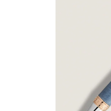
الجمال يشبه 
العلوي من الغ
إلى حبيبته شا
روايته "آلام 
الرسائلي، والت
يناي
حرفية مما هو 
أدبي وتحفيز ف
التي أدمج فيه
الغرب والشرق"
تعبيرًا عن الع
والزمنية. وكر
مصطلح غوته "ا
الجامحة في ك
الظواهر الطبي
العلمية على أن
الألوان" التي
الموضوعات، من
جديدًا تمامًا 