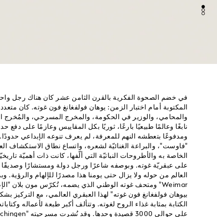
في خضم الصحوة الفكرية بالقرن الثامن عشر كان هناك رجل و
المكتوبة أمام اختبار الزمن: يوهان فولفغانغ فون غوته. كان متعدد 
والمحامي، والوزير في الحكومة، والمخرج المسرحي، والمُخرج ال
نابغًا وعالمًا طبيعيًا بارعًا، ثوريًا بكل المقاييس وعازمًا على دفع حد
ومدفوعًا بتعطشه النهم للمعرفة، لم يعرف تنوعه الإبداعي حدودًا.
"فاوست"، والبراعة الغنائيّة لشعره، واتساع نطاق الاستكشاف العلم
الخاصة به والأطروحات النباتيّة التي ألّفها، كانت ذات أهميّة تاريخيّ
على عبقريّة غوته. وبوصفه شاعرًا ورجل دولة ومستشارًا وصديقًا و
Weimar" ومتحف غوته الوطني الذي يضمه، تُكرّس مون بلان "ال
بيوهان فولفغانغ فون غوته" لهذا العبقري العالمي، مع التركيز بش