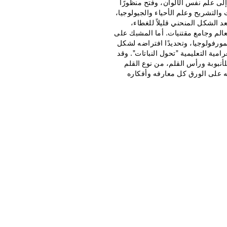
ى علم نفس الألوان، وفتح منظورًا
 والتشريح وعلم الأحياء والجيولوجيا،
د الشكل المنحني قليلاً للغطاء،
عالم وجامع مقتنيات. أما المشبك على
مورفولوجيا، وتحديدًا افتراضه لشكل
مية التعليمية "تحول النباتات". وقد
أنبوبة ورأس القلم، من نوع القلم
ه على الورق كل معارفه وأفكاره