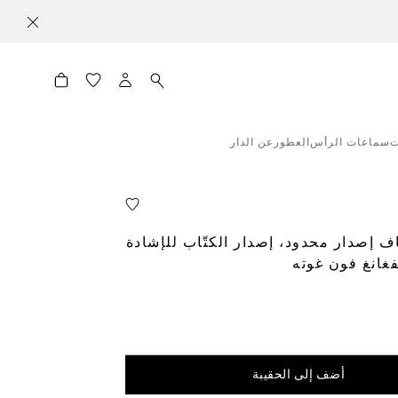
ت
سماعات الرأس
العطور
عن الدار
ف إصدار محدود، إصدار الكتّاب للإشادة
فغانغ فون غوته
أضف إلى الحقيبة