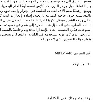
وضعها، تطرق إلى مجموعة واسعة من الموضوعات، من الفيزياء إل
جديدًا تمامًا حول جوهر اللون. كما كرَّس نفسه أيضًا لعلم البصريات
ووضع أرشيفًا يضم آلاف العينات العلمية في الجِرار والصناديق. ويُع
والذي يشبه جرة زجاجية كيميائية تاريخية، إشادة بإنجازات غوته ك
شكل ورقة الشجر فيمثل تكريمًا لدراساته الاستثنائية في مجال ال
النبات الأصلي. حتى أنه حوَّل هذه الفكرة إلى شعر في قصيدته الغرا
استوحيت فكرة التصميم العام للإصدار المحدود، وخاصةً بالنسبة لل
التاريخي الذي كان غوته يستخدمه في الكتابة، والذي كان يسجل ب
وثمار خياله الشعري الذي لا حدود له.
رقم التعريف
MB131440
مشاركة
ارتقِ بتجربتك في الكتابة