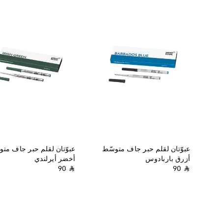
عبوّتان لقلم حبر جاف متوسّط
عبوّتان لقلم حبر جاف متو
أزرق باربادوس
أخضر أيرلندي
⃁ 90
⃁ 90