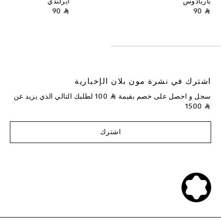
باربادوس
أيرلندي
⃁ 90
⃁ 90
اشترك في نشرة مون بلان الإخبارية
سجل و احصل على خصم بقيمة
⃁
100
لطلبك التالي الذي يزيد عن
1500
⃁
اشترك