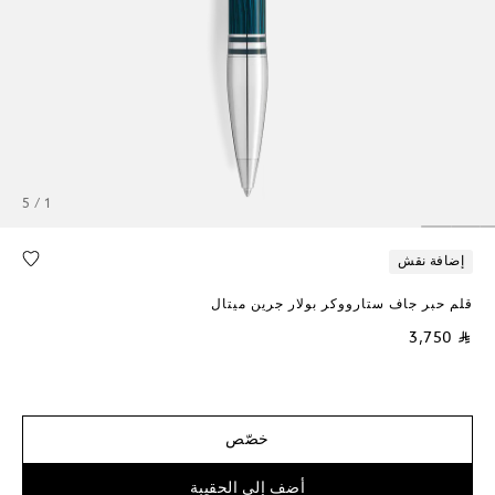
1 / 5
إضافة نقش
قلم حبر جاف ستارووكر بولار جرين ميتال
⃁ 3,750
خصّص
أضف إلى الحقيبة