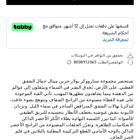
تحققق من التوافر في البوتيكات
الهاتفعبرالطلب
8008912065
تستحضر مجموعة ستارووكر بولار جرين ميتال جمال الشفق
القطبي. على الأرض، يُحدق البشر في السماء وينتقلون إلى عوالم
من الدهشة بينما يشاهدون مظهرها المهيب. تأتي القبة الموجودة
على قمة الغطاء مصنوعة من الراتنج الشفاف وتتوهج بضوء خافت،
لتذكرنا بهالات الشفق المتراقص الساحر في سماء الليل. وتزدان
الأنبوبة بنقش غيوشيه يخطف الأنظار بتجسيده للبريق الطيفي
للأضواء، كما تبرز اللمسة النهائية بطلاء اللّكر الأخضر الداكن
الانعكاسات الظاهرة. وتعزّز الحلقات المصنوعة من الراتنج الأخضر
الداكن بالوجه الأمامي القطع التركيبية المطلية بالبلاتين في قلم
الحبر الجاف.