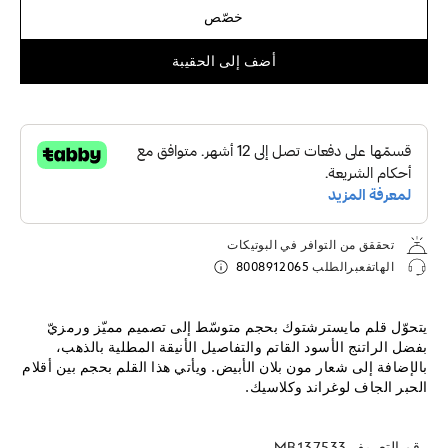
خصّص
أضف إلى الحقيبة
تحققق من التوافر في البوتيكات
الهاتفعبرالطلب
8008912065
يتحوّل قلم مايسترشتوك بحجم متوسّط إلى تصميم مميّز ورمزيّ
بفضل الراتنج الأسود القاتم والتفاصيل الأنيقة المطلية بالذهب،
بالإضافة إلى شعار مون بلان الأبيض. ويأتي هذا القلم بحجم بين أقلام
الحبر الجاف لوغراند وكلاسيك.
رقم التعريف
MB137533